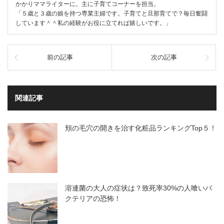
かかりママライターに。主に子育てコーナーを担当。
「５歳と３歳の娘を持つ専業主婦です。子育てと旦那育てで？毎日奮闘
しています＾＾私の経験がお役に立てれば嬉しいです。」
前の記事
次の記事
関連記事
頬の毛穴の開きを治す化粧品ランキングTop５！
溶連菌の大人の症状は？致死率30%の人喰いバ
クテリアの恐怖！