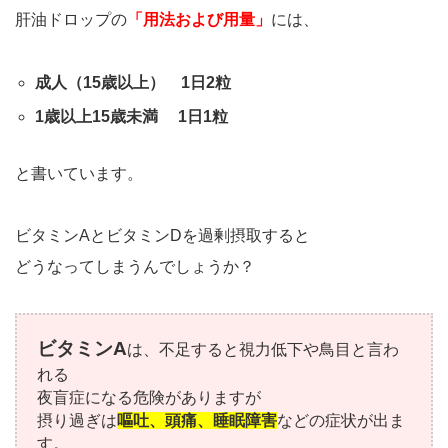
肝油ドロップの
「用法および用量」
には、
成人（15歳以上） 1日2粒
1歳以上15歳未満 1日1粒
と書いています。
ビタミンAとビタミンDを過剰摂取すると
どうなってしまうんでしょうか？
ビタミンA
は、不足すると視力低下や鳥目と言わ
れる
夜盲症になる危険がありますが
摂り過ぎは
嘔吐、頭痛、睡眠障害
などの症状が出ま
す。