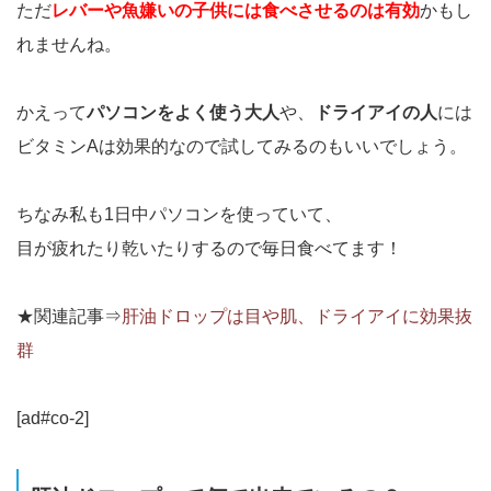
ただ
レバーや魚嫌いの子供には食べさせるのは有効
かもし
れませんね。
かえって
パソコンをよく使う大人
や、
ドライアイの人
には
ビタミンAは効果的なので試してみるのもいいでしょう。
ちなみ私も1日中パソコンを使っていて、
目が疲れたり乾いたりするので毎日食べてます！
★関連記事⇒
肝油ドロップは目や肌、ドライアイに効果抜
群
[ad#co-2]