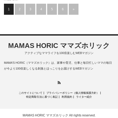
1
2
3
4
5
6
»
MAMAS HORIC ママズホリック
アクティブなママライフを100倍楽しむWEBマガジン
MAMA'S HORIC（ママズホリック）は、家事や育児、仕事と毎日忙しいママの毎日
が今より100倍楽しくなる刺激とほっこりをお届けするWEBマガジン
RSS
このサイトについて
プライバシーポリシー（個人情報保護方針）
特定商取引法に基づく表記
利用規約
ライター紹介
MAMAS HORIC ママズホリック
All rights reserved.